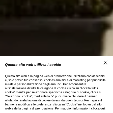
X
Questo sito web utilizza i cookie
Questo sito web e la pagina web di prenotazione utilizzano cookie tecnici
e, solo previo tuo consenso, cookies analitici e di marketing per pubblicità
mirata e personalizzazione degli annunci. Per acconsentire
all’installazione di tutte le categorie di cookie clicca su “Accetta tutti i
cookie” mentre per selezionare specifiche categorie di cookie, clicca su
"Seleziona i cookie"; mediante la “x” puoi invece chiudere il banner
rifiutando l’installazione di cookie diversi da quelli tecnici. Per riaprire il
banner e modificare le preferenze, clicca su “Cookie” nel footer del sito
web e della pagina di prenotazione. Per maggiori informazioni
clicca qui
.