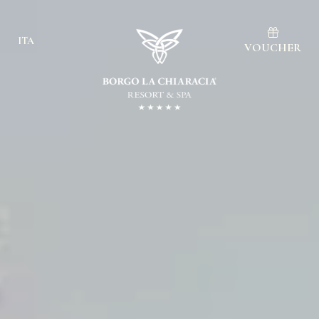
ITA
VOUCHER
Ita
Eng